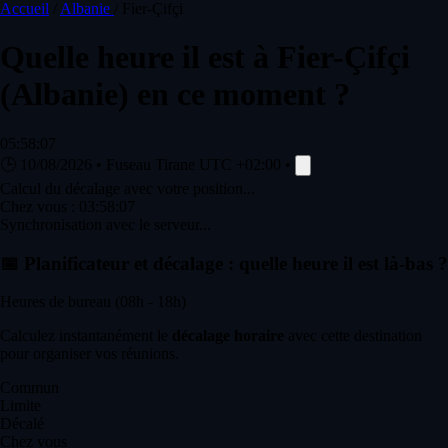
Accueil
/
Albanie
/
Fier-Çifçi
Quelle heure il est à
Fier-Çifçi
(Albanie) en ce moment ?
05:58:07
🕒
10/08/2026
•
Fuseau Tirane
UTC +02:00
•
Calcul du décalage avec votre position...
Chez vous :
03:58:07
Synchronisation avec le serveur...
📅
Planificateur et décalage : quelle heure il est là-bas ?
Heures de bureau (08h - 18h)
Calculez instantanément le
décalage horaire
avec cette destination
pour organiser vos réunions.
Commun
Limite
Décalé
Chez vous