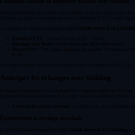
Comment calculer la différence horaire avec Döbling ?
Notre planificateur de réunion visuel intégré ci-dessus vous permet de
d'heures par rapport au temps universel coordonné (UTC) : notre algori
Le système des fuseaux mondiaux régule
Quelle heure il est à Döblin
Fuseau et UTC :
Europe/Vienna (UTC +02:00)
Décalage avec Paris :
Même heure que Paris toute l'année.
Heure d'été :
Cette région applique un système d'économie d'énerg
02:00.
L'ancrage terrestre de la zone correspond aux coordonnées 48.25, 16.33
Anticiper les échanges avec Döbling
Le transit international des marchandises s'organise autour de l'horlog
appliquent ce standard temporel. Le trafic aérien et maritime référence 
Créneau de contact optimal :
Le créneau de chevauchement idéa
Éphémérides et horloge mondiale
La géolocalisation temporelle vérifie
Quelle heure il est à Döbling
sur 