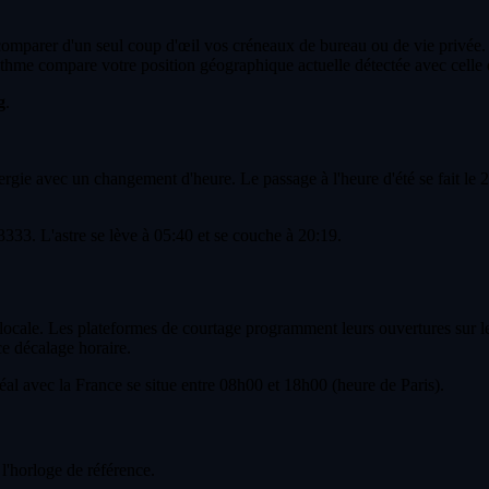
 comparer d'un seul coup d'œil vos créneaux de bureau ou de vie privée.
thme compare votre position géographique actuelle détectée avec celle 
g
.
ie avec un changement d'heure. Le passage à l'heure d'été se fait le 29
333. L'astre se lève à 05:40 et se couche à 20:19.
e locale. Les plateformes de courtage programment leurs ouvertures sur 
ce décalage horaire.
l avec la France se situe entre 08h00 et 18h00 (heure de Paris).
l'horloge de référence.