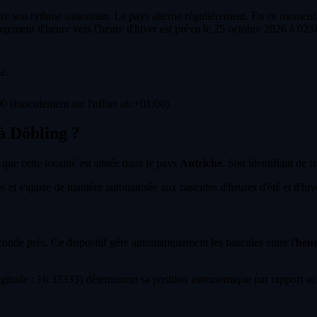
re son rythme saisonnier. Le pays alterne régulièrement. En ce moment, l
gement d'heure vers l'heure d'hiver est prévu le 25 octobre 2026 à 02:
é.
0 (basculement sur l'offset utc+01:00).
 à Döbling ?
 que cette localité est située dans le pays
Autriche
. Son identifiant de f
et s'ajuste de manière automatisée aux bascules d'heures d'été et d'hiver 
econde près. Ce dispositif gère automatiquement les bascules entre l'
heur
itude : 16.33333) déterminent sa position astronomique par rapport au