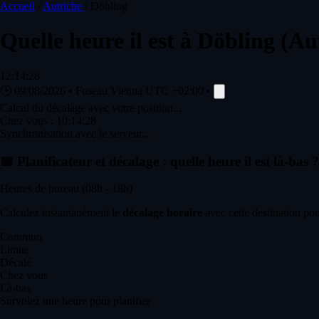
Accueil
/
Autriche
/
Döbling
Quelle heure il est à
Döbling
(Au
12:14:28
🕒
09/08/2026
•
Fuseau Vienna
UTC +02:00
•
Calcul du décalage avec votre position...
Chez vous :
10:14:28
Synchronisation avec le serveur...
📅
Planificateur et décalage : quelle heure il est là-bas ?
Heures de bureau (08h - 18h)
Calculez instantanément le
décalage horaire
avec cette destination pou
Commun
Limite
Décalé
Chez vous
Là-bas
Survolez une heure pour planifier