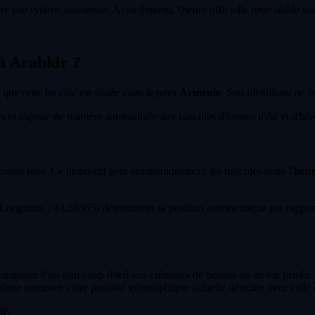
e son rythme saisonnier. Actuellement, l'heure officielle reste stable t
 à Arabkir ?
 que cette localité est située dans le pays
Arménie
. Son identifiant de f
et s'ajuste de manière automatisée aux bascules d'heures d'été et d'hiver
econde près. Ce dispositif gère automatiquement les bascules entre l'
heur
ongitude : 44.50365) déterminent sa position astronomique par rapport
 comparer d'un seul coup d'œil vos créneaux de bureau ou de vie privée.
thme compare votre position géographique actuelle détectée avec celle 
ir
.