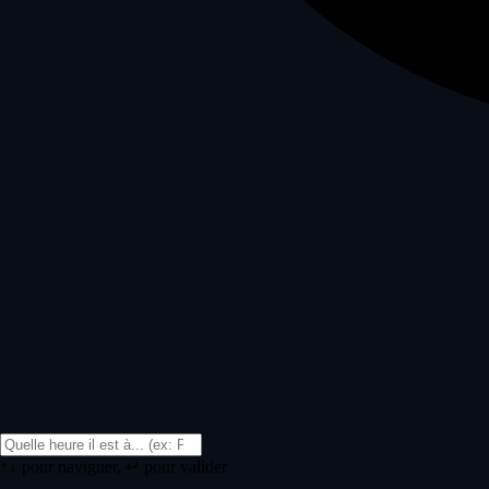
↑↓ pour naviguer, ↵ pour valider