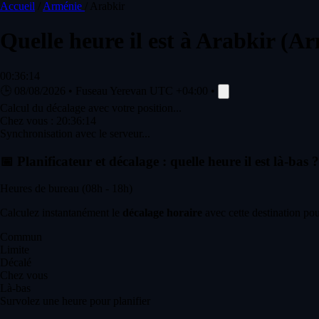
Accueil
/
Arménie
/
Arabkir
Quelle heure il est à
Arabkir
(Ar
00:36:14
🕒
08/08/2026
•
Fuseau Yerevan
UTC +04:00
•
Calcul du décalage avec votre position...
Chez vous :
20:36:14
Synchronisation avec le serveur...
📅
Planificateur et décalage : quelle heure il est là-bas ?
Heures de bureau (08h - 18h)
Calculez instantanément le
décalage horaire
avec cette destination pou
Commun
Limite
Décalé
Chez vous
Là-bas
Survolez une heure pour planifier