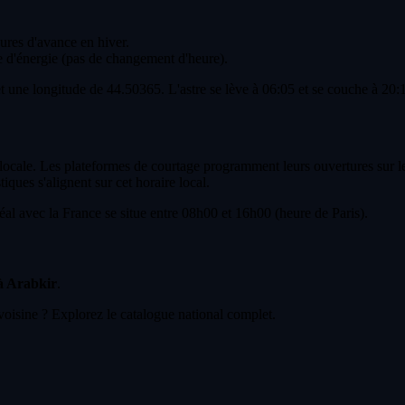
eures d'avance en hiver.
 d'énergie (pas de changement d'heure).
et une longitude de 44.50365. L'astre se lève à 06:05 et se couche à 20:
e locale. Les plateformes de courtage programment leurs ouvertures sur l
iques s'alignent sur cet horaire local.
l avec la France se situe entre 08h00 et 16h00 (heure de Paris).
 à Arabkir
.
voisine ? Explorez le catalogue national complet.