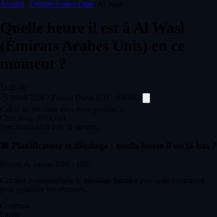
Accueil
/
Émirats Arabes Unis
/
Al Wasl
Quelle heure il est à
Al Wasl
(Émirats Arabes Unis) en ce
moment ?
11:35:40
🕒
08/08/2026
•
Fuseau Dubai
UTC +04:00
•
Calcul du décalage avec votre position...
Chez vous :
07:35:40
Synchronisation avec le serveur...
📅
Planificateur et décalage : quelle heure il est là-bas ?
Heures de bureau (08h - 18h)
Calculez instantanément le
décalage horaire
avec cette destination
pour organiser vos réunions.
Commun
Limite