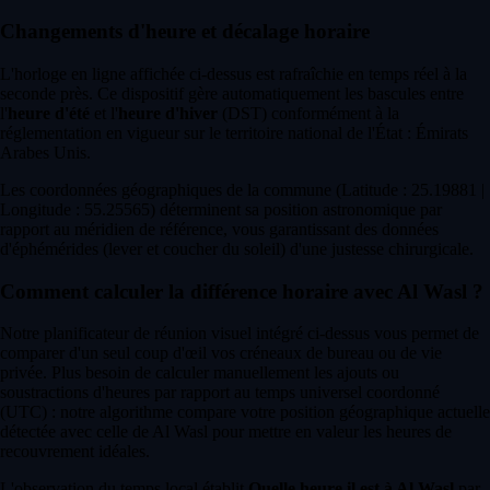
Changements d'heure et décalage horaire
L'horloge en ligne affichée ci-dessus est rafraîchie en temps réel à la
seconde près. Ce dispositif gère automatiquement les bascules entre
l'
heure d'été
et l'
heure d'hiver
(DST) conformément à la
réglementation en vigueur sur le territoire national de l'État : Émirats
Arabes Unis.
Les coordonnées géographiques de la commune (Latitude : 25.19881 |
Longitude : 55.25565) déterminent sa position astronomique par
rapport au méridien de référence, vous garantissant des données
d'éphémérides (lever et coucher du soleil) d'une justesse chirurgicale.
Comment calculer la différence horaire avec Al Wasl ?
Notre planificateur de réunion visuel intégré ci-dessus vous permet de
comparer d'un seul coup d'œil vos créneaux de bureau ou de vie
privée. Plus besoin de calculer manuellement les ajouts ou
soustractions d'heures par rapport au temps universel coordonné
(UTC) : notre algorithme compare votre position géographique actuelle
détectée avec celle de Al Wasl pour mettre en valeur les heures de
recouvrement idéales.
L'observation du temps local établit
Quelle heure il est à Al Wasl
par