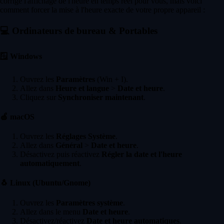
corrige l'affichage de l'heure en temps réel pour vous, mais voici
comment forcer la mise à l'heure exacte de votre propre appareil :
💻
Ordinateurs de bureau & Portables
🪟
Windows
Ouvrez les
Paramètres
(Win + I).
Allez dans
Heure et langue
>
Date et heure
.
Cliquez sur
Synchroniser maintenant
.
🍏
macOS
Ouvrez les
Réglages Système
.
Allez dans
Général
>
Date et heure
.
Désactivez puis réactivez
Régler la date et l'heure
automatiquement
.
🐧
Linux (Ubuntu/Gnome)
Ouvrez les
Paramètres système
.
Allez dans le menu
Date et heure
.
Désactivez/réactivez
Date et heure automatiques
.