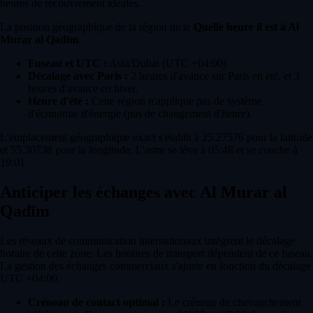
heures de recouvrement idéales.
La position géographique de la région dicte
Quelle heure il est à Al
Murar al Qadīm
.
Fuseau et UTC :
Asia/Dubai (UTC +04:00)
Décalage avec Paris :
2 heures d'avance sur Paris en été, et 3
heures d'avance en hiver.
Heure d'été :
Cette région n'applique pas de système
d'économie d'énergie (pas de changement d'heure).
L'emplacement géographique exact s'établit à 25.27576 pour la latitude
et 55.30738 pour la longitude. L'astre se lève à 05:48 et se couche à
19:01.
Anticiper les échanges avec Al Murar al
Qadīm
Les réseaux de communication internationaux intègrent le décalage
horaire de cette zone. Les horaires de transport dépendent de ce fuseau.
La gestion des échanges commerciaux s'ajuste en fonction du décalage
UTC +04:00.
Créneau de contact optimal :
Le créneau de chevauchement