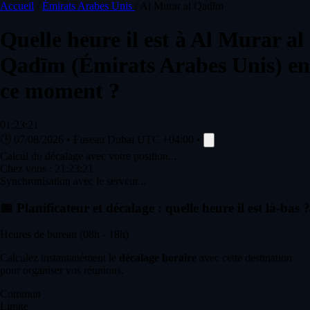
Accueil
/
Émirats Arabes Unis
/
Al Murar al Qadīm
Quelle heure il est à
Al Murar al
Qadīm
(Émirats Arabes Unis) en
ce moment ?
01:23:21
🕒
07/08/2026
•
Fuseau Dubai
UTC +04:00
•
Calcul du décalage avec votre position...
Chez vous :
21:23:21
Synchronisation avec le serveur...
📅
Planificateur et décalage : quelle heure il est là-bas ?
Heures de bureau (08h - 18h)
Calculez instantanément le
décalage horaire
avec cette destination
pour organiser vos réunions.
Commun
Limite