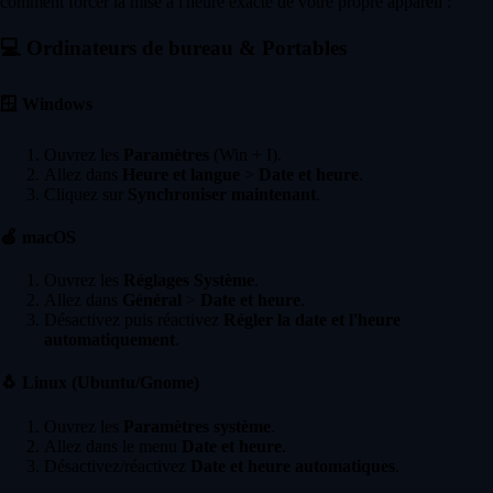
comment forcer la mise à l'heure exacte de votre propre appareil :
💻
Ordinateurs de bureau & Portables
🪟
Windows
Ouvrez les
Paramètres
(Win + I).
Allez dans
Heure et langue
>
Date et heure
.
Cliquez sur
Synchroniser maintenant
.
🍏
macOS
Ouvrez les
Réglages Système
.
Allez dans
Général
>
Date et heure
.
Désactivez puis réactivez
Régler la date et l'heure
automatiquement
.
🐧
Linux (Ubuntu/Gnome)
Ouvrez les
Paramètres système
.
Allez dans le menu
Date et heure
.
Désactivez/réactivez
Date et heure automatiques
.