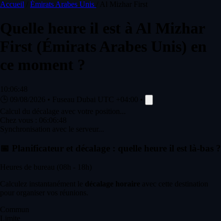
Accueil
/
Émirats Arabes Unis
/
Al Mizhar First
Quelle heure il est à
Al Mizhar
First
(Émirats Arabes Unis) en
ce moment ?
10:06:48
🕒
09/08/2026
•
Fuseau Dubai
UTC +04:00
•
Calcul du décalage avec votre position...
Chez vous :
06:06:48
Synchronisation avec le serveur...
📅
Planificateur et décalage : quelle heure il est là-bas ?
Heures de bureau (08h - 18h)
Calculez instantanément le
décalage horaire
avec cette destination
pour organiser vos réunions.
Commun
Limite