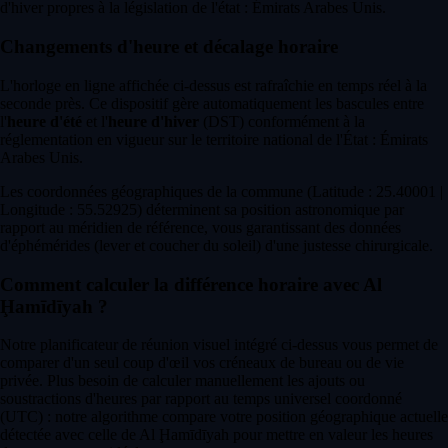
d'hiver propres à la législation de l'état : Émirats Arabes Unis.
Changements d'heure et décalage horaire
L'horloge en ligne affichée ci-dessus est rafraîchie en temps réel à la
seconde près. Ce dispositif gère automatiquement les bascules entre
l'
heure d'été
et l'
heure d'hiver
(DST) conformément à la
réglementation en vigueur sur le territoire national de l'État : Émirats
Arabes Unis.
Les coordonnées géographiques de la commune (Latitude : 25.40001 |
Longitude : 55.52925) déterminent sa position astronomique par
rapport au méridien de référence, vous garantissant des données
d'éphémérides (lever et coucher du soleil) d'une justesse chirurgicale.
Comment calculer la différence horaire avec Al
Ḩamīdīyah ?
Notre planificateur de réunion visuel intégré ci-dessus vous permet de
comparer d'un seul coup d'œil vos créneaux de bureau ou de vie
privée. Plus besoin de calculer manuellement les ajouts ou
soustractions d'heures par rapport au temps universel coordonné
(UTC) : notre algorithme compare votre position géographique actuelle
détectée avec celle de Al Ḩamīdīyah pour mettre en valeur les heures