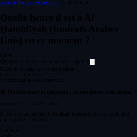
Accueil
/
Émirats Arabes Unis
/
Al Ḩamīdīyah
Quelle heure il est à
Al
Ḩamīdīyah
(Émirats Arabes
Unis) en ce moment ?
09:59:55
🕒
09/08/2026
•
Fuseau Dubai
UTC +04:00
•
Calcul du décalage avec votre position...
Chez vous :
05:59:55
Synchronisation avec le serveur...
📅
Planificateur et décalage : quelle heure il est là-bas ?
Heures de bureau (08h - 18h)
Calculez instantanément le
décalage horaire
avec cette destination
pour organiser vos réunions.
Commun
Limite