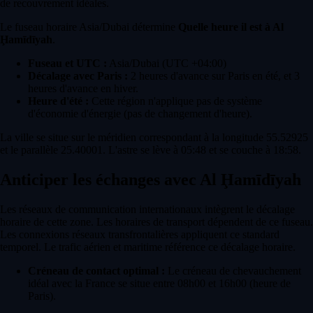
de recouvrement idéales.
Le fuseau horaire Asia/Dubai détermine
Quelle heure il est à Al
Ḩamīdīyah
.
Fuseau et UTC :
Asia/Dubai (UTC +04:00)
Décalage avec Paris :
2 heures d'avance sur Paris en été, et 3
heures d'avance en hiver.
Heure d'été :
Cette région n'applique pas de système
d'économie d'énergie (pas de changement d'heure).
La ville se situe sur le méridien correspondant à la longitude 55.52925
et le parallèle 25.40001. L'astre se lève à 05:48 et se couche à 18:58.
Anticiper les échanges avec Al Ḩamīdīyah
Les réseaux de communication internationaux intègrent le décalage
horaire de cette zone. Les horaires de transport dépendent de ce fuseau.
Les connexions réseaux transfrontalières appliquent ce standard
temporel. Le trafic aérien et maritime référence ce décalage horaire.
Créneau de contact optimal :
Le créneau de chevauchement
idéal avec la France se situe entre 08h00 et 16h00 (heure de
Paris).